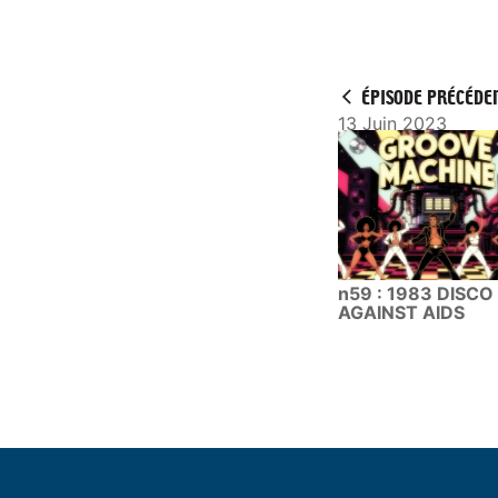
P
l
a
y
ÉPISODE PRÉCÉDE
13 Juin 2023
n59 : 1983 DISCO
AGAINST AIDS