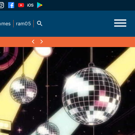
mmes
ram05