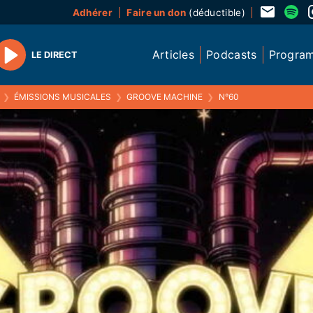
Adhérer
Faire un don
(déductible)
Articles
Podcasts
Progra
LE DIRECT
Play
❯
ÉMISSIONS MUSICALES
❯
GROOVE MACHINE
❯
N°60