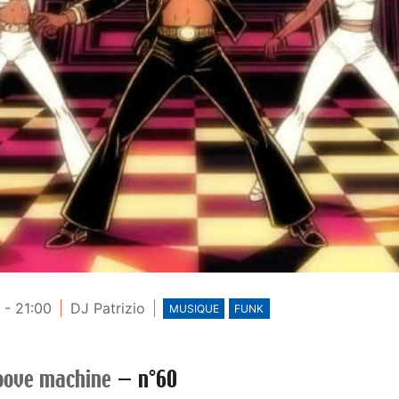
 - 21:00
DJ Patrizio
MUSIQUE
FUNK
oove machine
—
n°60