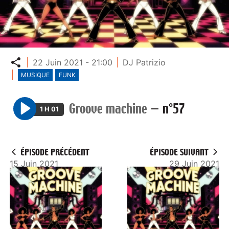
Partager
22 Juin 2021 - 21:00
DJ Patrizio
MUSIQUE
FUNK
Groove machine
—
n°57
1 H 01
P
l
a
ÉPISODE PRÉCÉDENT
ÉPISODE SUIVANT
y
15 Juin 2021
29 Juin 2021