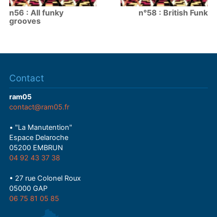
n56 : All funky
n°58 : British Funk
grooves
Contact
ram05
contact@ram05.fr
• "La Manutention"
Espace Delaroche
05200 EMBRUN
04 92 43 37 38
• 27 rue Colonel Roux
05000 GAP
06 75 81 05 85