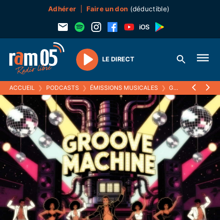
Adhérer
Faire un don
(déductible)
LE DIRECT
Play
ACCUEIL
❯
PODCASTS
❯
ÉMISSIONS MUSICALES
❯
GROOVE MACHINE