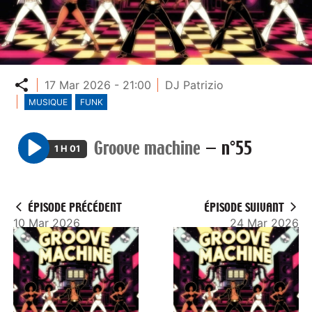
Partager
17 Mar 2026 - 21:00
DJ Patrizio
MUSIQUE
FUNK
Groove machine
—
n°55
1 H 01
P
l
a
ÉPISODE PRÉCÉDENT
ÉPISODE SUIVANT
y
10 Mar 2026
24 Mar 2026