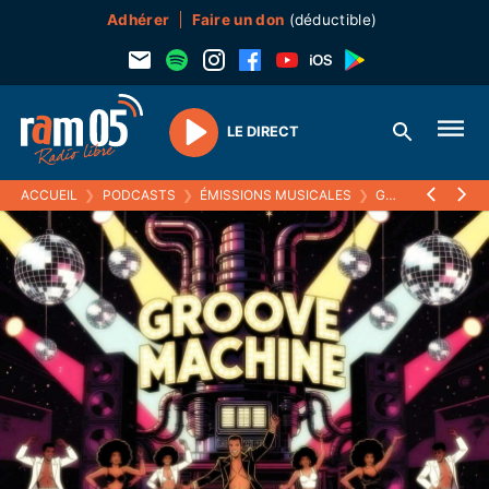
Adhérer
Faire un don
(déductible)
LE DIRECT
Play
ACCUEIL
❯
PODCASTS
❯
ÉMISSIONS MUSICALES
❯
GROOVE MACHINE