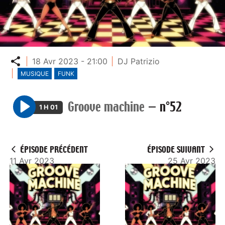
Partager
18 Avr 2023 - 21:00
DJ Patrizio
MUSIQUE
FUNK
Groove machine
—
n°52
1 H 01
P
l
a
ÉPISODE PRÉCÉDENT
ÉPISODE SUIVANT
y
11 Avr 2023
25 Avr 2023