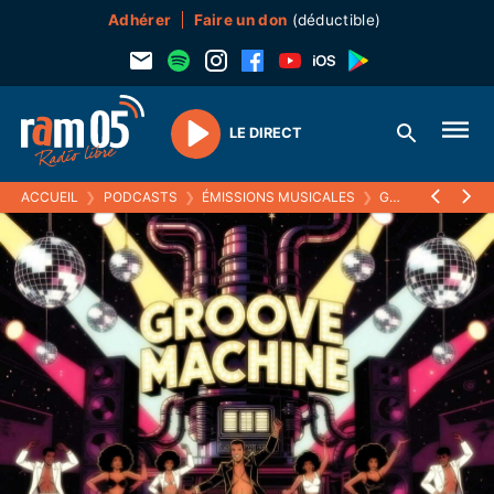
Adhérer
Faire un don
(déductible)
LE DIRECT
Play
ACCUEIL
❯
PODCASTS
❯
ÉMISSIONS MUSICALES
❯
GROOVE MACHINE