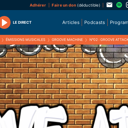
Adhérer
Faire un don
(déductible)
Articles
Podcasts
Progra
LE DIRECT
Play
❯
ÉMISSIONS MUSICALES
❯
GROOVE MACHINE
❯
N°02 : GROOVE ATTACK