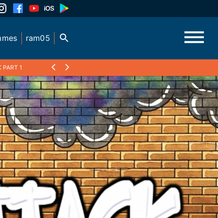
mmes
ram05
 PART 1