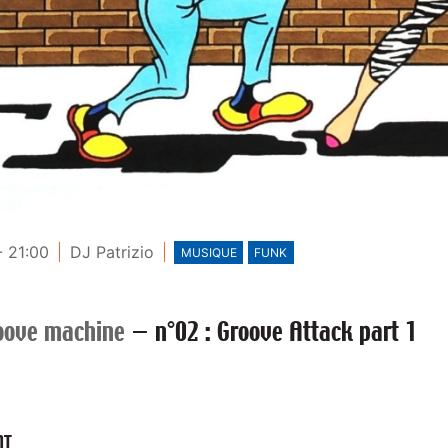
- 21:00
DJ Patrizio
MUSIQUE
FUNK
oove machine
—
n°02 : Groove Attack part 1
NT