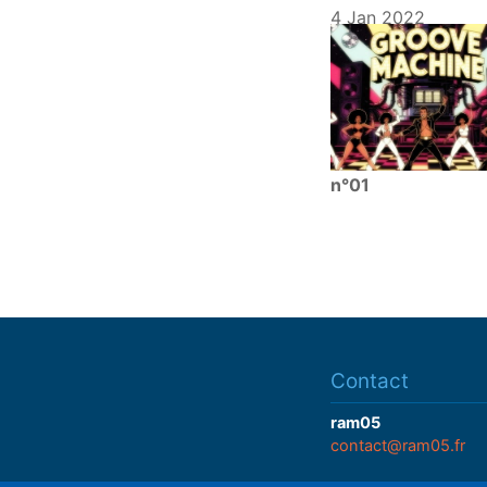
4 Jan 2022
n°01
Contact
ram05
contact@ram05.fr