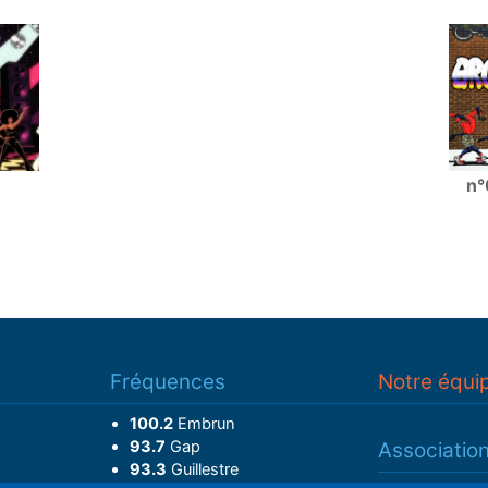
n°
Fréquences
Notre équi
100.2
Embrun
93.7
Gap
Associatio
93.3
Guillestre