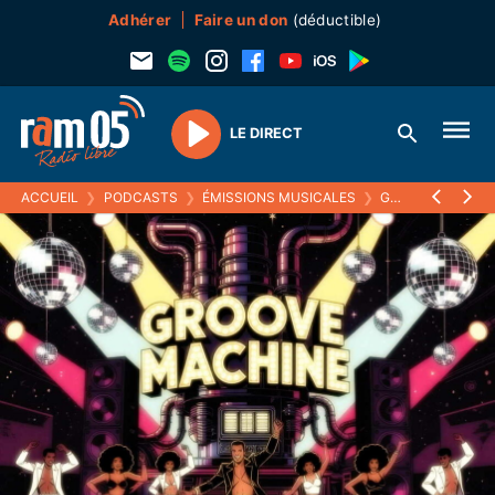
Adhérer
Faire un don
(déductible)
LE DIRECT
Play
ACCUEIL
❯
PODCASTS
❯
ÉMISSIONS MUSICALES
❯
GROOVE MACHINE