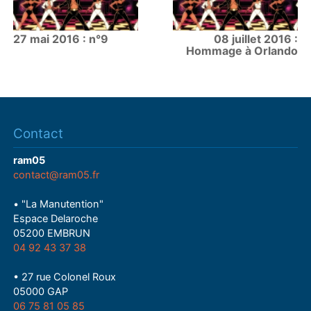
27 mai 2016 : n°9
08 juillet 2016 :
Hommage à Orlando
Contact
ram05
contact@ram05.fr
• "La Manutention"
Espace Delaroche
05200 EMBRUN
04 92 43 37 38
• 27 rue Colonel Roux
05000 GAP
06 75 81 05 85