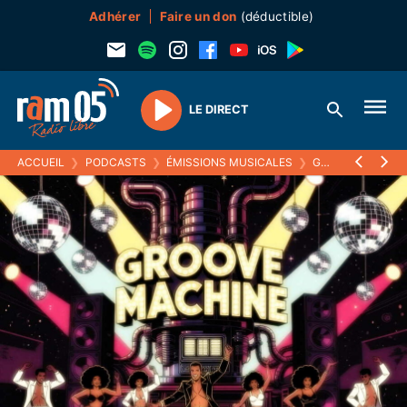
Adhérer
Faire un don
(déductible)
LE DIRECT
Play
ACCUEIL
❯
PODCASTS
❯
ÉMISSIONS MUSICALES
❯
GROOVE MACHINE