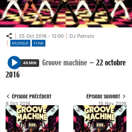
Partager
25 Oct 2016 - 12:00
DJ Patrizio
MUSIQUE
FUNK
Groove machine
—
22 octobre
46 MIN
P
2016
l
a
y
ÉPISODE PRÉCÉDENT
ÉPISODE SUIVANT
8 Oct 2016
15 Nov 2016