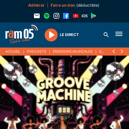
Adhérer
Faire un don
(déductible)
LE DIRECT
Play
ACCUEIL
❯
PODCASTS
❯
ÉMISSIONS MUSICALES
❯
GROOVE MACHINE