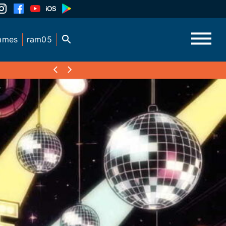
mmes
ram05