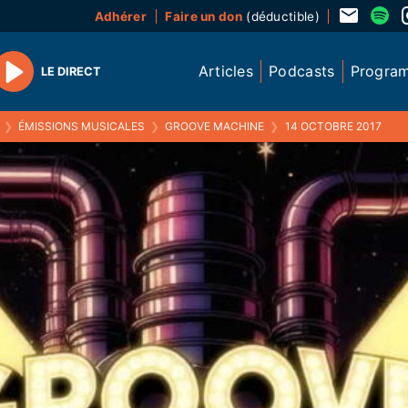
Adhérer
Faire un don
(déductible)
Articles
Podcasts
Progra
LE DIRECT
Play
❯
ÉMISSIONS MUSICALES
❯
GROOVE MACHINE
❯
14 OCTOBRE 2017