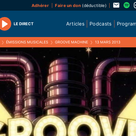
Adhérer
Faire un don
(déductible)
Articles
Podcasts
Progra
LE DIRECT
Play
❯
ÉMISSIONS MUSICALES
❯
GROOVE MACHINE
❯
13 MARS 2013