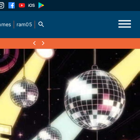
mmes
ram05