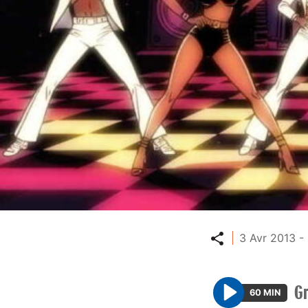
Partager
3 Avr 2013 -
G
60 MIN