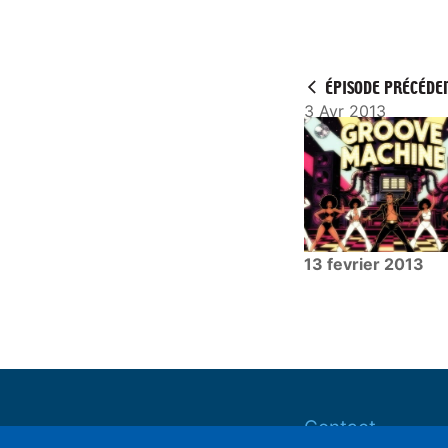
P
l
a
y
ÉPISODE PRÉCÉDE
3 Avr 2013
13 fevrier 2013
Contact