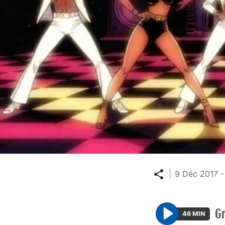
Partager
9 Déc 2017 -
G
46 MIN