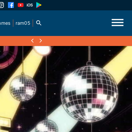
mmes
ram05