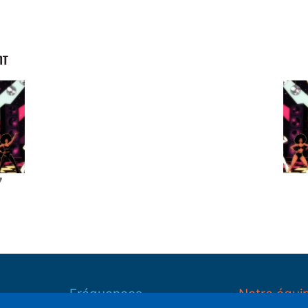
NT
7
Fréquences
Notre équi