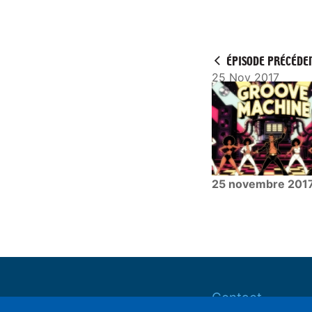
P
l
a
y
ÉPISODE PRÉCÉDE
25 Nov 2017
25 novembre 201
Contact