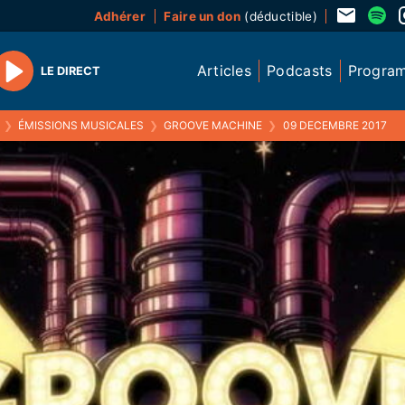
Adhérer
Faire un don
(déductible)
Articles
Podcasts
Progra
LE DIRECT
Play
❯
ÉMISSIONS MUSICALES
❯
GROOVE MACHINE
❯
09 DECEMBRE 2017