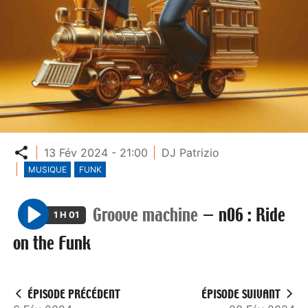
Partager
13 Fév 2024 - 21:00
DJ Patrizio
MUSIQUE
FUNK
Groove machine
—
n06 : Ride
1 H 01
P
on the Funk
l
a
y
ÉPISODE PRÉCÉDENT
ÉPISODE SUIVANT