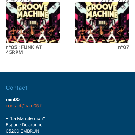
6 Fév 2024
20 Fév 2024
n°05 : FUNK AT
n°07
45RPM
Contact
ram05
contact@ram05.fr
• "La Manutention"
Espace Delaroche
05200 EMBRUN