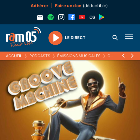
Adhérer
Faire un don
(déductible)
LE DIRECT
Play
ACCUEIL
❯
PODCASTS
❯
ÉMISSIONS MUSICALES
❯
GROOVE MACHINE