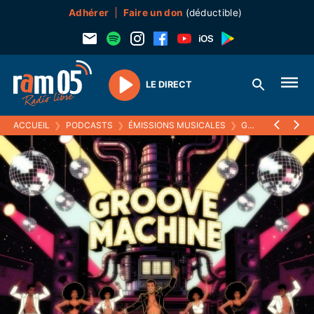
Adhérer
Faire un don
(déductible)
LE DIRECT
Play
ACCUEIL
❯
PODCASTS
❯
ÉMISSIONS MUSICALES
❯
GROOVE MACHINE