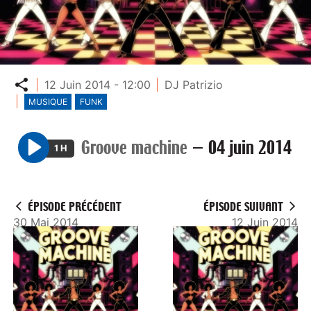
Partager
12 Juin 2014 - 12:00
DJ Patrizio
MUSIQUE
FUNK
Groove machine
—
04 juin 2014
1 H
P
l
a
ÉPISODE PRÉCÉDENT
ÉPISODE SUIVANT
y
30 Mai 2014
12 Juin 2014