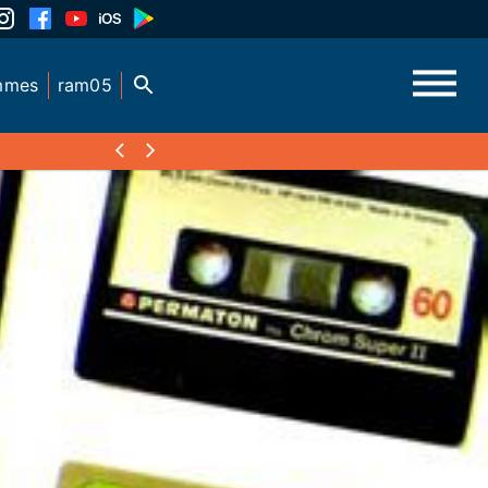
mmes
ram05