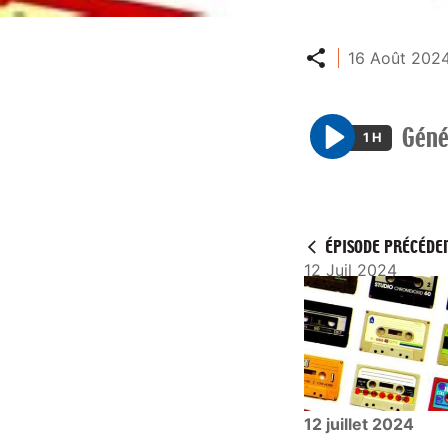
Partager
16 Août 2024
Géné
1 H
P
l
a
y
ÉPISODE PRÉCÉDE
12 Juil 2024
12 juillet 2024