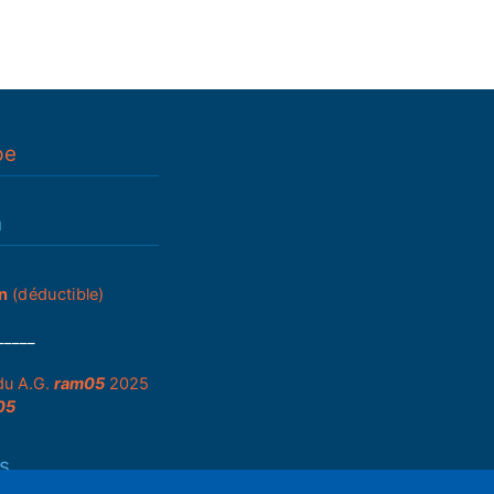
pe
n
n
(déductible)
_____
du A.G.
ram05
2025
05
s