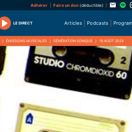
Adhérer
Faire un don
(déductible)
Articles
Podcasts
Progra
LE DIRECT
Play
❯
ÉMISSIONS MUSICALES
❯
GÉNÉRATION SONIQUE
❯
16 AOÛT 2024