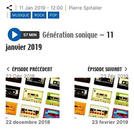
Partager
11 Jan 2019 - 12:00
Pierre Spitalier
MUSIQUE
ROCK
POP
Génération sonique
—
11
57 MIN
P
janvier 2019
l
a
y
ÉPISODE PRÉCÉDENT
ÉPISODE SUIVANT
22 Déc 2018
23 Fév 2019
22 decembre 2018
23 fevrier 2019