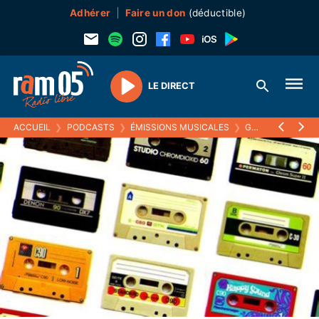
Adhérer
Faire un don
(déductible)
LE DIRECT
Play
ACCUEIL
❯
PODCASTS
❯
ÉMISSIONS MUSICALES
❯
GÉNÉRATION SONIQUE