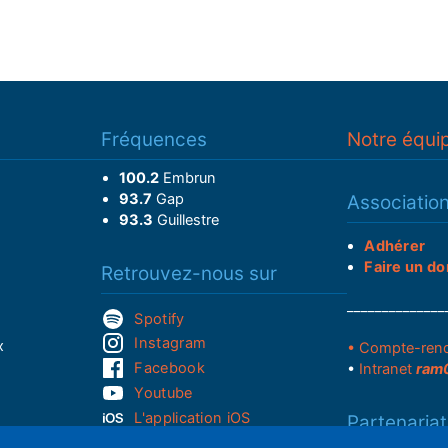
Fréquences
Notre équi
100.2
Embrun
93.7
Gap
Associatio
93.3
Guillestre
Adhérer
Faire un do
Retrouvez-nous sur
______________
Spotify
Instagram
x
• Compte-ren
Facebook
•
Intranet
ram
Youtube
L'application iOS
Partenariat
L'application Android