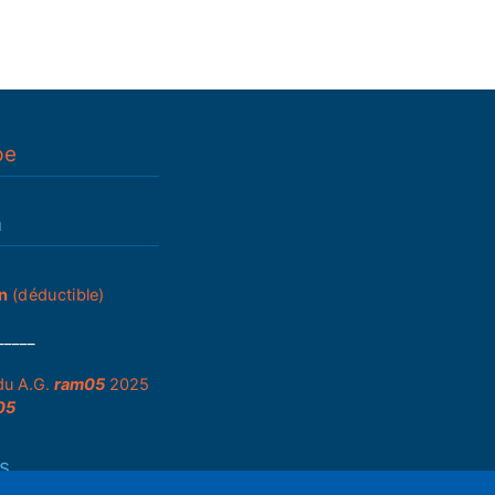
pe
n
n
(déductible)
_____
du A.G.
ram05
2025
05
s