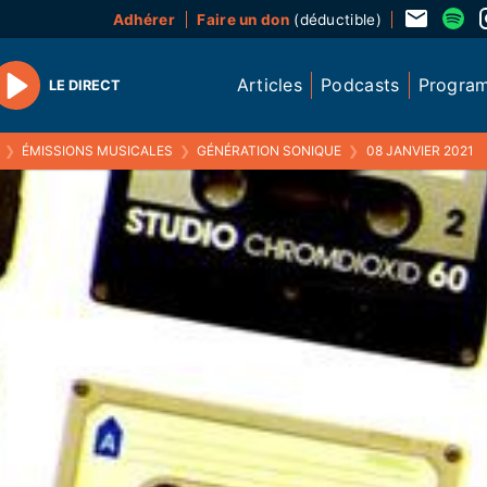
Adhérer
Faire un don
(déductible)
Articles
Podcasts
Progra
LE DIRECT
Play
❯
ÉMISSIONS MUSICALES
❯
GÉNÉRATION SONIQUE
❯
08 JANVIER 2021