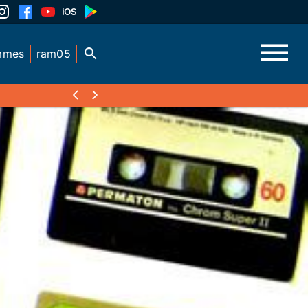
mmes
ram05