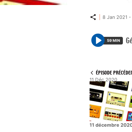
Partager
8 Jan 2021 -
Gé
59 MIN
P
l
a
y
ÉPISODE PRÉCÉDE
11 Déc 2020
11 décembre 202