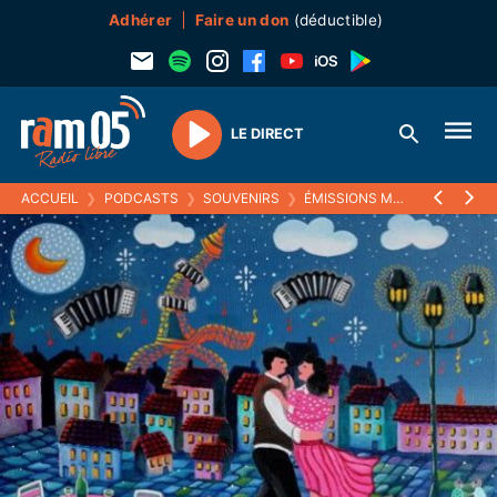
Adhérer
Faire un don
(déductible)
LE DIRECT
Play
ACCUEIL
❯
PODCASTS
❯
SOUVENIRS
❯
ÉMISSIONS MUSICALES (SOUVENIRS)