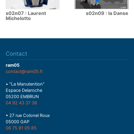
s02n07 : Laurent
s02n09 : la Danse
Michelotto
Contact
ram05
contact@ram05.fr
• "La Manutention"
Espace Delaroche
05200 EMBRUN
04 92 43 37 38
• 27 rue Colonel Roux
05000 GAP
06 75 81 05 85