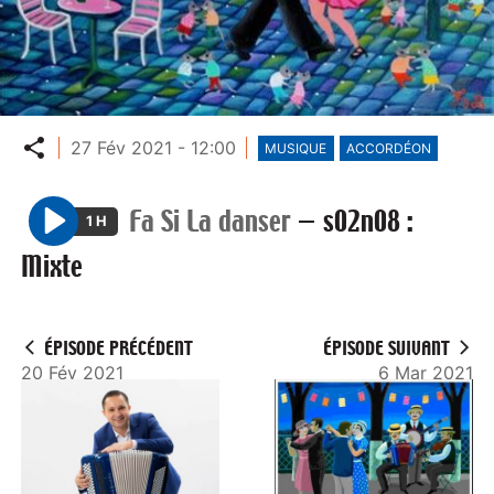
Partager
27 Fév 2021 - 12:00
MUSIQUE
ACCORDÉON
Fa Si La danser
—
s02n08 :
1 H
P
Mixte
l
a
y
ÉPISODE PRÉCÉDENT
ÉPISODE SUIVANT
20 Fév 2021
6 Mar 2021