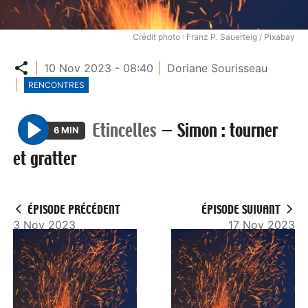
Crédit photo : Franz P. Sauerteig / Pixabay
Partager
10 Nov 2023 - 08:40
Doriane Sourisseau
RENCONTRES
Etincelles
—
Simon : tourner
6 MIN
P
et gratter
l
a
y
ÉPISODE PRÉCÉDENT
ÉPISODE SUIVANT
3 Nov 2023
17 Nov 2023