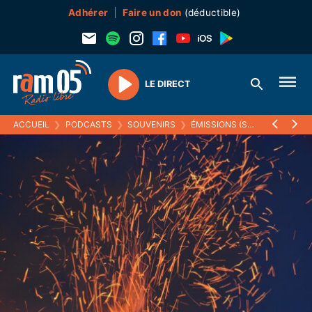
Adhérer
Faire un don
(déductible)
LE DIRECT
Play
ACCUEIL
❯
PODCASTS
❯
SOUVENIRS
❯
ÉMISSIONS (SOUVENIRS)
❯