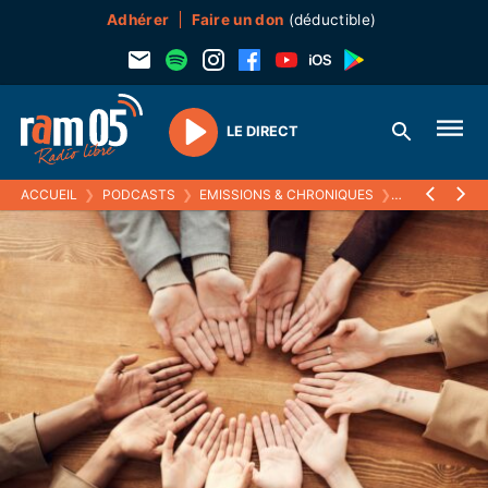
Adhérer
Faire un don
(déductible)
LE DIRECT
Play
ACCUEIL
❯
PODCASTS
❯
EMISSIONS & CHRONIQUES
❯
ESS 05
❯
LE