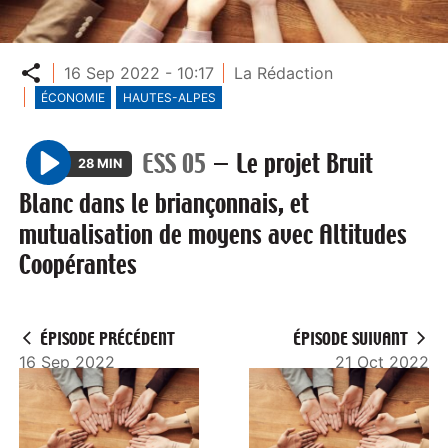
Partager
16 Sep 2022 - 10:17
La Rédaction
ÉCONOMIE
HAUTES-ALPES
ESS 05
—
Le projet Bruit
28 MIN
P
Blanc dans le briançonnais, et
l
mutualisation de moyens avec Altitudes
a
Coopérantes
y
ÉPISODE PRÉCÉDENT
ÉPISODE SUIVANT
16 Sep 2022
21 Oct 2022