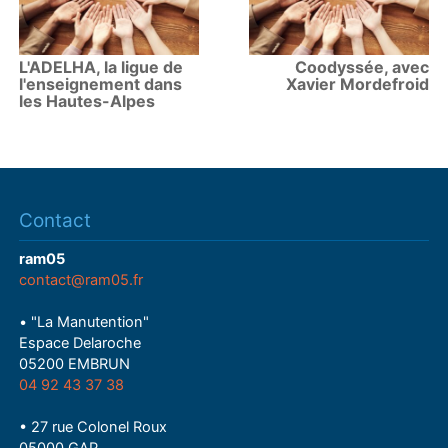
L'ADELHA, la ligue de
Coodyssée, avec
l'enseignement dans
Xavier Mordefroid
les Hautes-Alpes
Contact
ram05
contact@ram05.fr
• "La Manutention"
Espace Delaroche
05200 EMBRUN
04 92 43 37 38
• 27 rue Colonel Roux
05000 GAP