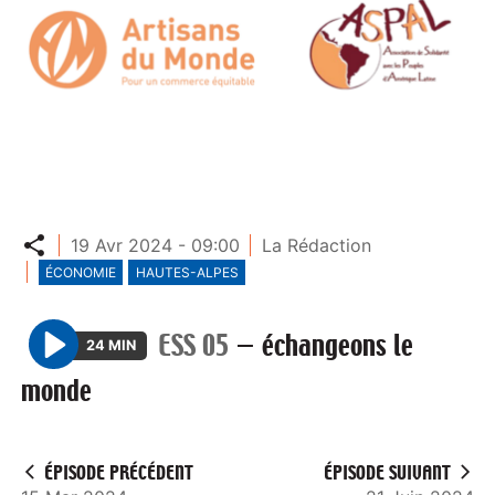
Partager
19 Avr 2024 - 09:00
La Rédaction
ÉCONOMIE
HAUTES-ALPES
ESS 05
—
échangeons le
24 MIN
P
monde
l
a
y
ÉPISODE PRÉCÉDENT
ÉPISODE SUIVANT