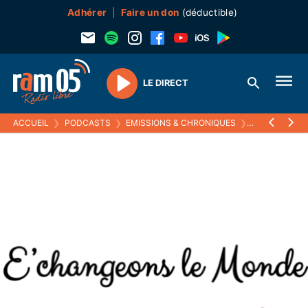
Adhérer
Faire un don
(déductible)
LE DIRECT
Play
ACCUEIL
❯
PODCASTS
❯
EMISSIONS & CHRONIQUES
❯
ESS 05
❯
ÉC