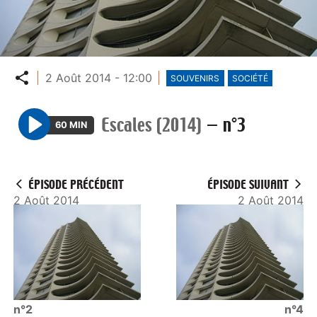
Partager
2 Août 2014 - 12:00
SOUVENIRS
SOCIÉTÉ
Escales (2014)
—
n°3
60 MIN
P
l
a
ÉPISODE PRÉCÉDENT
ÉPISODE SUIVANT
y
2 Août 2014
2 Août 2014
n°2
n°4