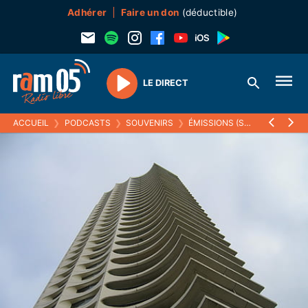
Adhérer
Faire un don
(déductible)
LE DIRECT
Play
ACCUEIL
❯
PODCASTS
❯
SOUVENIRS
❯
ÉMISSIONS (SOUVENIRS)
❯