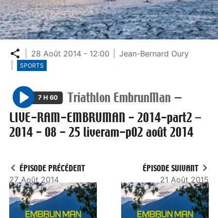
Partager
28 Août 2014 - 12:00
Jean-Bernard Oury
SPORTS
Triathlon EmbrunMan
—
7 H 60
P
LIVE-RAM-EMBRUMAN - 2014-part2 –
l
2014 - 08 - 25 liveram-p02 août 2014
a
y
ÉPISODE PRÉCÉDENT
ÉPISODE SUIVANT
27 Août 2014
21 Août 2015