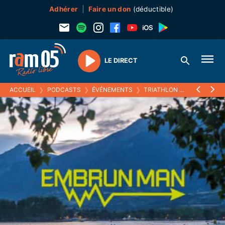
Adhérer
Faire un don
(déductible)
LE DIRECT
Play
ACCUEIL
❯
PODCASTS
❯
ÉVÉNEMENTS
❯
TRIATHLON EMBRUNMAN