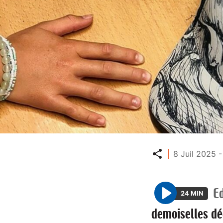
Partager
8 Juil 2025 
E
24 MIN
P
demoiselles dé
l