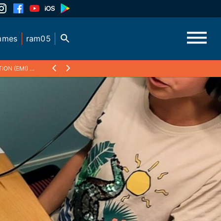
mmes
ram05
ION (EMI)
❯
"LES DEMOISELLES DÉCOIFFÉES DE THÉÜS", PAR LA CLASSE D