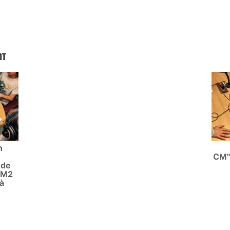
NT
n
CM"
ode
CM2
 à