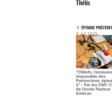
Théüs
a
y
ÉPISODE PRÉCÉDE
4 Juil 2025
"CMinfo, l'émissio
impossible des
Pasteuriens, épis
2" - Par les CM1-
de l'école Pasteur
Embrun