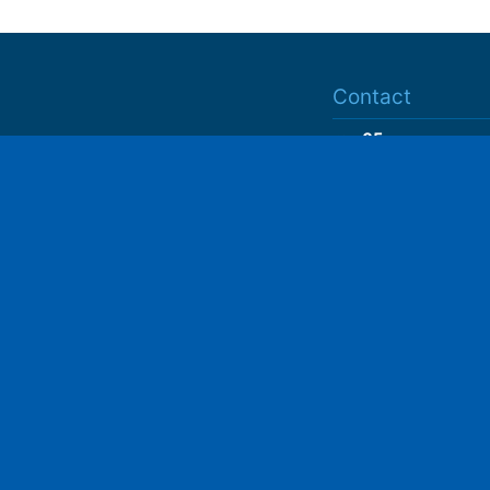
Contact
ram05
contact@ram05.fr
Play
• "La Manutention"
Espace Delaroche
05200 EMBRUN
04 92 43 37 38
• 27 rue Colonel Rou
05000 GAP
06 75 81 05 85