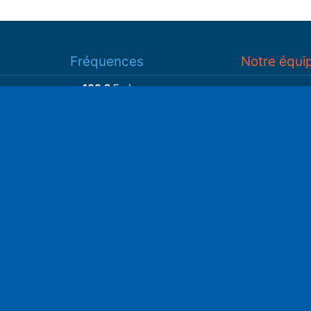
Fréquences
Notre équi
100.2
Embrun
93.7
Gap
Associatio
93.3
Guillestre
S
Adhérer
Faire un do
Retrouvez-nous sur
______________
Spotify
Instagram
x
• Compte-ren
Facebook
•
Intranet
ram
Youtube
L'application iOS
Partenariat
L'application Android
Notre politi
Nos conditi