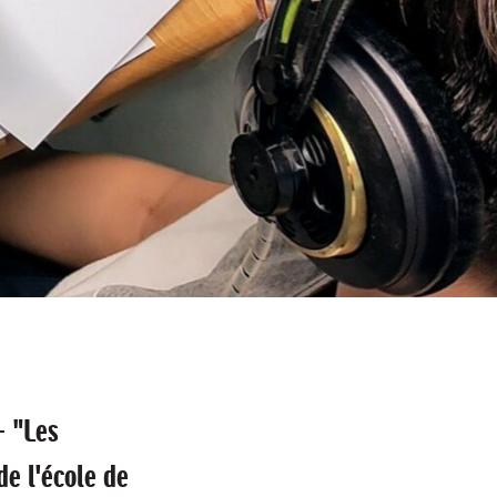
—
"Les
e l'école de