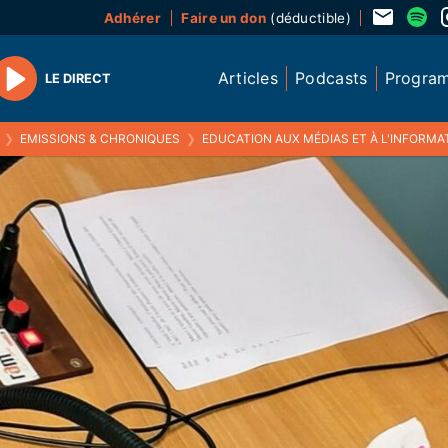
Adhérer
Faire un don
(déductible)
Articles
Podcasts
Progra
LE DIRECT
Play
❯
EMISSIONS & CHRONIQUES
❯
EDUCATION AUX MÉDIAS ET À L'INFORMAT