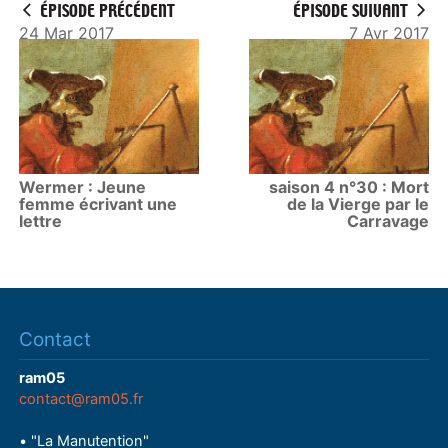
ÉPISODE PRÉCÉDENT
ÉPISODE SUIVANT
24 Mar 2017
7 Avr 2017
Wermer : Jeune
saison 4 n°30 : Mort
femme écrivant une
de la Vierge par le
lettre
Carravage
Contact
ram05
contact@ram05.fr
• "La Manutention"