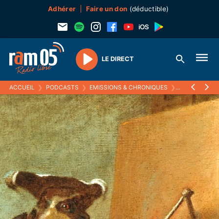
Adhérer
Faire un don
(déductible)
LE DIRECT
Play
ACCUEIL
❯
PODCASTS
❯
EMISSIONS & CHRONIQUES
❯
ECOUTEZ VOI