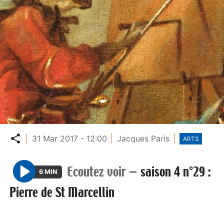
Partager
31 Mar 2017 - 12:00
Jacques Paris
ARTS
Ecoutez voir
—
saison 4 n°29 :
6 MIN
P
Pierre de St Marcellin
l
a
y