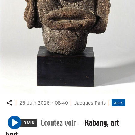
Partager
25 Juin 2026 - 08:40
Jacques Paris
ARTS
Ecoutez voir
—
Rabany, art
9 MIN
P