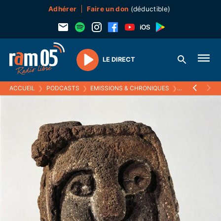
Adhérer
Faire un don
(déductible)
LE DIRECT
Play
ACCUEIL
❯
PODCASTS
❯
EMISSIONS & CHRONIQUES
❯
ECOUTEZ VOI