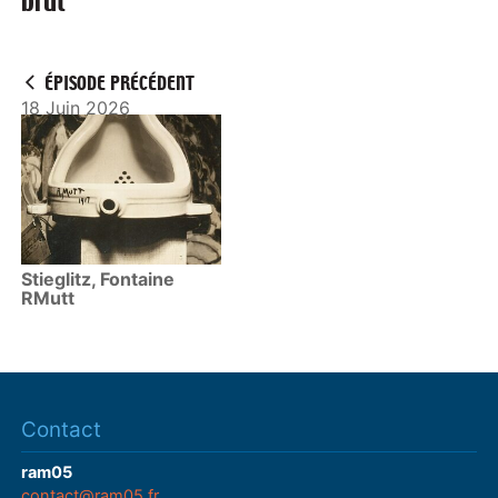
brut
l
a
y
ÉPISODE PRÉCÉDENT
18 Juin 2026
Stieglitz, Fontaine
RMutt
Contact
ram05
contact@ram05.fr