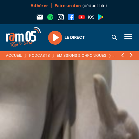
Adhérer
Faire un don
(déductible)
LE DIRECT
Play
ACCUEIL
❯
PODCASTS
❯
EMISSIONS & CHRONIQUES
❯
ECOUTEZ VOI