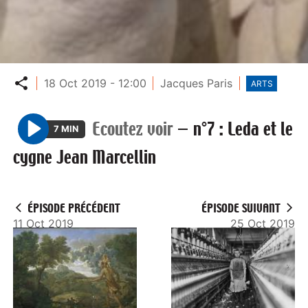
Partager
18 Oct 2019 - 12:00
Jacques Paris
ARTS
Ecoutez voir
—
n°7 : Leda et le
7 MIN
P
cygne Jean Marcellin
l
a
y
ÉPISODE PRÉCÉDENT
ÉPISODE SUIVANT
11 Oct 2019
25 Oct 2019