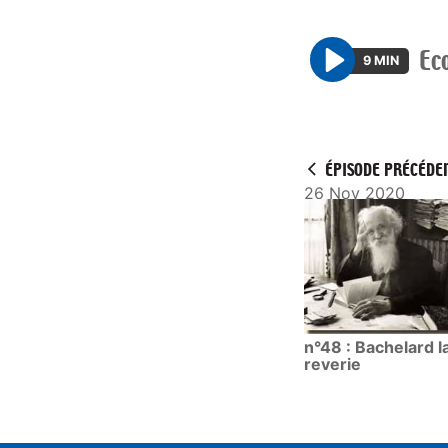
Ec
9 MIN
P
l
a
y
ÉPISODE PRÉCÉDE
26 Nov 2020
n°48 : Bachelard l
reverie