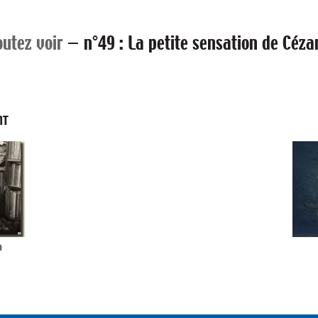
outez voir
—
n°49 : La petite sensation de Céz
NT
a