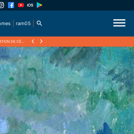
mmes
ram05
ON DE CÉZANNE