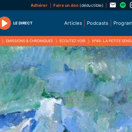
Adhérer
Faire un don
(déductible)
Articles
Podcasts
Progra
LE DIRECT
Play
❯
EMISSIONS & CHRONIQUES
❯
ECOUTEZ VOIR
❯
N°49 : LA PETITE SENSATI