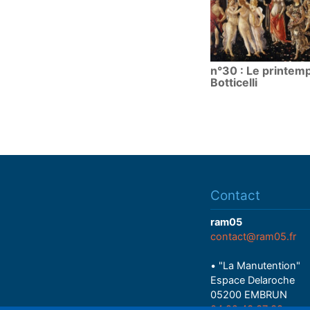
n°30 : Le printem
Botticelli
Contact
ram05
contact@ram05.fr
• "La Manutention"
Espace Delaroche
05200 EMBRUN
04 92 43 37 38