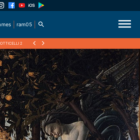
mmes
ram05
OTTICELLI 2