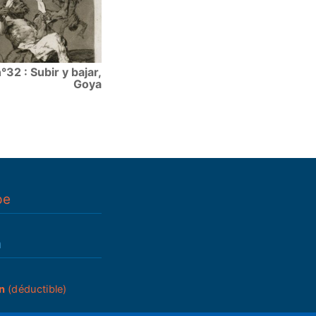
°32 : Subir y bajar,
Goya
pe
n
n
(déductible)