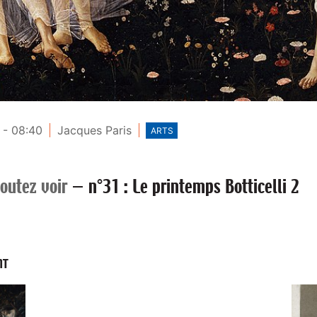
 - 08:40
Jacques Paris
ARTS
outez voir
—
n°31 : Le printemps Botticelli 2
NT