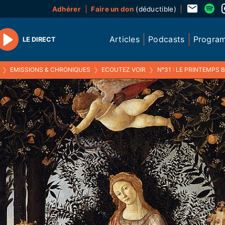
Adhérer
Faire un don
(déductible)
Articles
Podcasts
Progra
LE DIRECT
Play
❯
EMISSIONS & CHRONIQUES
❯
ECOUTEZ VOIR
❯
N°31 : LE PRINTEMPS B