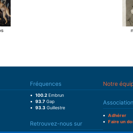
ps
n
Fréquences
Notre équi
100.2
Embrun
93.7
Gap
Associatio
93.3
Guillestre
Adhérer
Faire un do
Retrouvez-nous sur