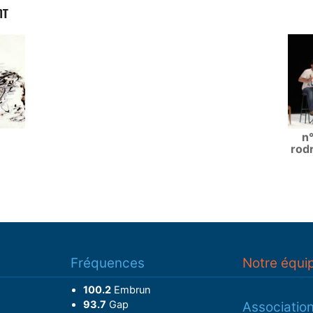
NT
n°
rod
Fréquences
Notre équi
100.2
Embrun
93.7
Gap
Associatio