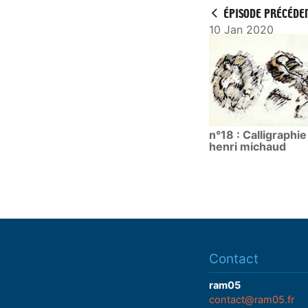
y
ÉPISODE PRÉCÉDE
10 Jan 2020
n°18 : Calligraphie
henri michaud
Contact
ram05
contact@ram05.fr