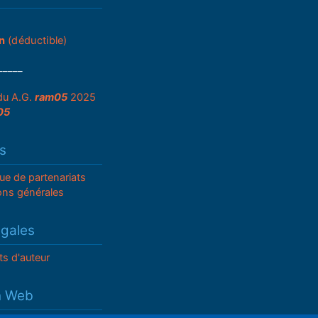
n
(déductible)
_____
du A.G.
ram05
2025
05
s
que de partenariats
ons générales
égales
ts d'auteur
n Web