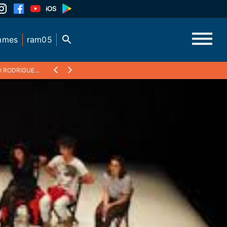
mmes
ram05
UEZ 1ERE PARTIE