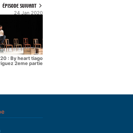
ÉPISODE SUIVANT
24 Jan 2020
20 : By heart tiago
riguez 2eme partie
pe
n