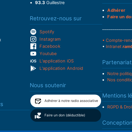
93.3
Guillestre
Adhérer
Faire un do
Retrouvez-nous sur
______________
Spotify
Instagram
x
• Compte-ren
Facebook
•
Intranet
ram
Youtube
L'application iOS
Partenariat
L'application Android
Notre politi
Nos conditi
Nous soutenir
Mentions l
Adhérer à notre radio associative
rs
RGPD & Droi
Faire un don (déductible)
Conceptio