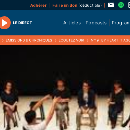
Adhérer
Faire un don
(déductible)
Articles
Podcasts
Progra
LE DIRECT
Play
❯
EMISSIONS & CHRONIQUES
❯
ECOUTEZ VOIR
❯
N°19 : BY HEART, TIAGO RODRIG