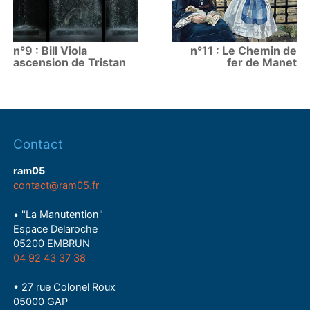
n°9 : Bill Viola
n°11 : Le Chemin de
ascension de Tristan
fer de Manet
Contact
ram05
contact@ram05.fr
• "La Manutention"
Espace Delaroche
05200 EMBRUN
04 92 43 37 38
• 27 rue Colonel Roux
05000 GAP