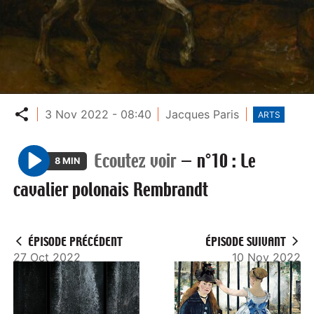
Partager
3 Nov 2022 - 08:40
Jacques Paris
ARTS
Ecoutez voir
—
n°10 : Le
8 MIN
P
cavalier polonais Rembrandt
l
a
y
ÉPISODE PRÉCÉDENT
ÉPISODE SUIVANT
27 Oct 2022
10 Nov 2022