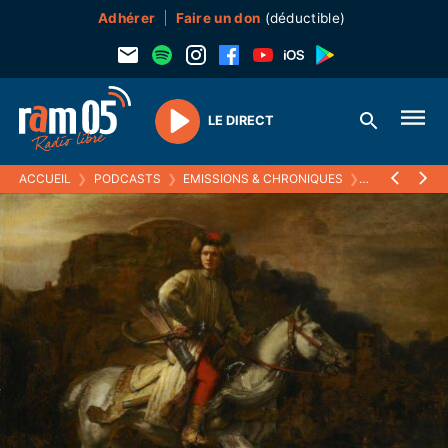
Adhérer
Faire un don
(déductible)
LE DIRECT
Play
ACCUEIL
❯
PODCASTS
❯
EMISSIONS & CHRONIQUES
❯
ECOUTEZ VOI