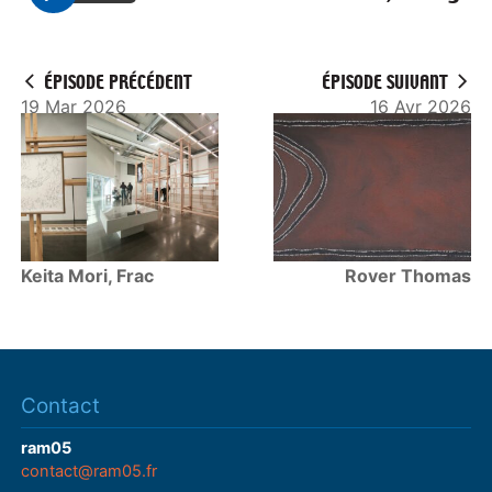
P
l
a
ÉPISODE PRÉCÉDENT
ÉPISODE SUIVANT
y
19 Mar 2026
16 Avr 2026
Keita Mori, Frac
Rover Thomas
Contact
ram05
contact@ram05.fr