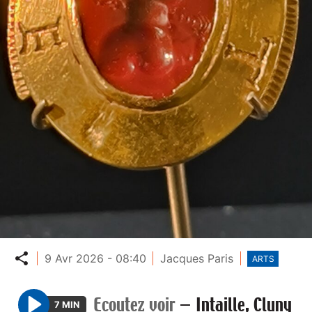
Partager
9 Avr 2026 - 08:40
Jacques Paris
ARTS
Ecoutez voir
—
Intaille, Cluny
7 MIN