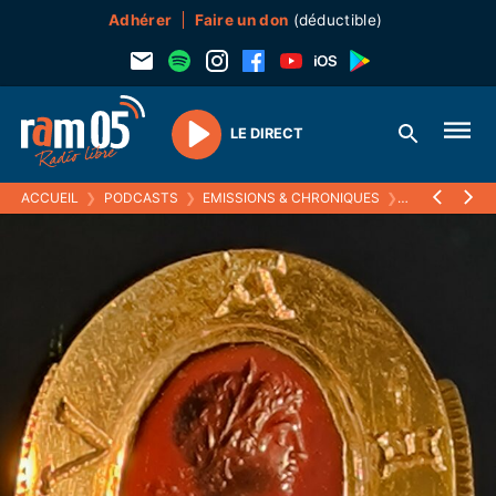
Adhérer
Faire un don
(déductible)
LE DIRECT
Play
ACCUEIL
❯
PODCASTS
❯
EMISSIONS & CHRONIQUES
❯
ECOUTEZ VOI