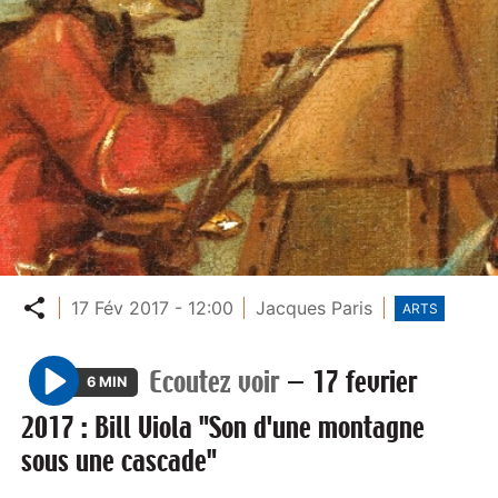
Partager
17 Fév 2017 - 12:00
Jacques Paris
ARTS
Ecoutez voir
—
17 fevrier
6 MIN
P
2017 : Bill Viola "Son d'une montagne
l
sous une cascade"
a
y