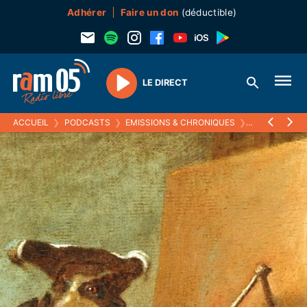
Adhérer
Faire un don
(déductible)
LE DIRECT
Play
ACCUEIL
❯
PODCASTS
❯
EMISSIONS & CHRONIQUES
❯
ECOUTEZ VOI