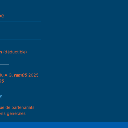
pe
n
n
(déductible)
_____
du A.G.
ram05
2025
05
s
que de partenariats
ons générales