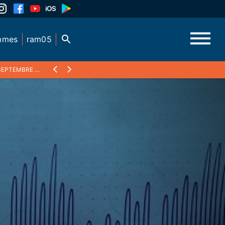
mmes
ram05
EPTEMBRE 2015