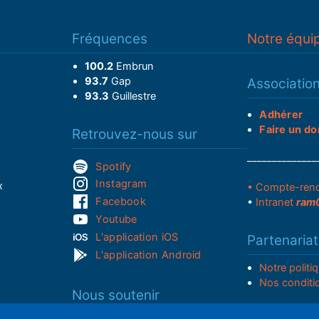
Fréquences
Notre équi
100.2
Embrun
93.7
Gap
Associatio
93.3
Guillestre
Adhérer
Faire un do
Retrouvez-nous sur
______________
Spotify
Instagram
x
• Compte-ren
Facebook
•
Intranet
ram
Youtube
L'application iOS
Partenariat
L'application Android
Notre politi
Nos conditi
Nous soutenir