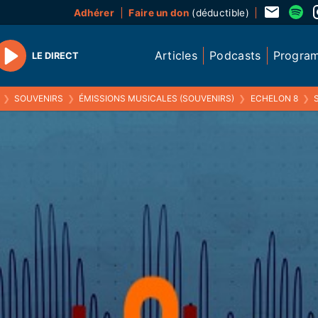
Adhérer
Faire un don
(déductible)
Articles
Podcasts
Progra
LE DIRECT
Play
❯
SOUVENIRS
❯
ÉMISSIONS MUSICALES (SOUVENIRS)
❯
ECHELON 8
❯
S