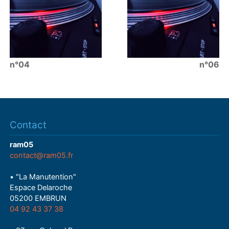
n°04
n°06
Contact
ram05
contact@ram05.fr
• "La Manutention"
Espace Delaroche
05200 EMBRUN
04 92 43 37 38