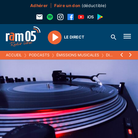
Adhérer
Faire un don
(déductible)
LE DIRECT
Play
ACCUEIL
❯
PODCASTS
❯
ÉMISSIONS MUSICALES
❯
DIRTY DECIBELS