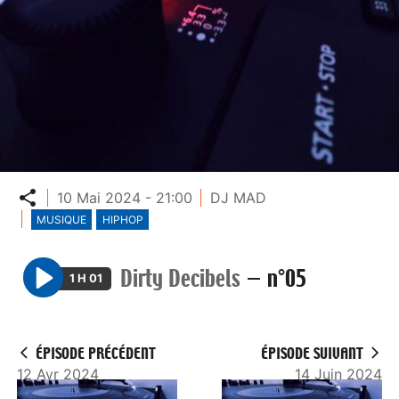
Partager
10 Mai 2024 - 21:00
DJ MAD
MUSIQUE
HIPHOP
Dirty Decibels
—
n°05
1 H 01
P
l
a
ÉPISODE PRÉCÉDENT
ÉPISODE SUIVANT
y
12 Avr 2024
14 Juin 2024