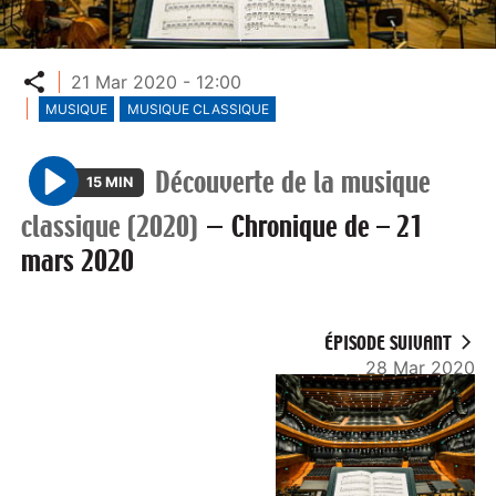
Partager
21 Mar 2020 - 12:00
MUSIQUE
MUSIQUE CLASSIQUE
Découverte de la musique
15 MIN
P
classique (2020)
—
Chronique de – 21
l
mars 2020
a
y
ÉPISODE SUIVANT
28 Mar 2020