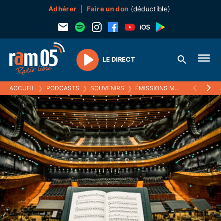
Adhérer
Faire un don
(déductible)
LE DIRECT
Play
ACCUEIL
❯
PODCASTS
❯
SOUVENIRS
❯
ÉMISSIONS MUSICALES (SOUVENIRS)