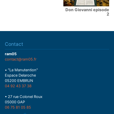
Don Giovanni episode
2
Contact
ram05
contact@ram05.fr
• "La Manutention"
Espace Delaroche
05200 EMBRUN
04 92 43 37 38
• 27 rue Colonel Roux
05000 GAP
06 75 81 05 85