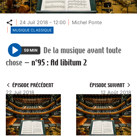
Partager
24 Juil 2018 - 12:00
Michel Ponte
MUSIQUE CLASSIQUE
De la musique avant toute
59 MIN
P
chose
—
n°95 : Ad libitum 2
l
a
y
ÉPISODE PRÉCÉDENT
ÉPISODE SUIVANT
22 Juil 2018
12 Août 2018