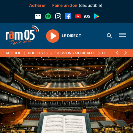
Adhérer
Faire un don
(déductible)
LE DIRECT
Play
ACCUEIL
❯
PODCASTS
❯
ÉMISSIONS MUSICALES
❯
DE LA MUSIQUE AVANT TOUTE CHOSE