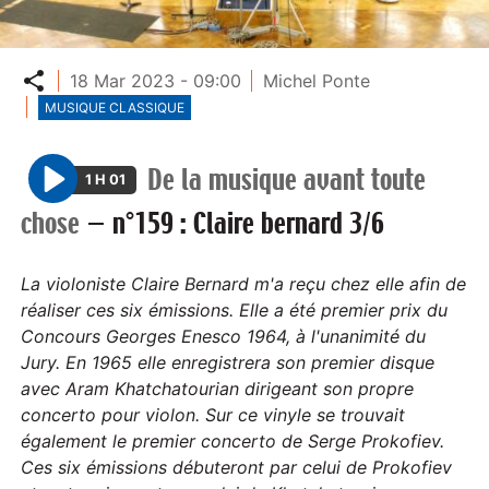
Partager
18 Mar 2023 - 09:00
Michel Ponte
MUSIQUE CLASSIQUE
De la musique avant toute
1 H 01
P
chose
—
n°159 : Claire bernard 3/6
l
a
y
La violoniste Claire Bernard m'a reçu chez elle afin de
réaliser ces six émissions. Elle a été premier prix du
Concours Georges Enesco 1964, à l'unanimité du
Jury. En 1965 elle enregistrera son premier disque
avec Aram Khatchatourian dirigeant son propre
concerto pour violon. Sur ce vinyle se trouvait
également le premier concerto de Serge Prokofiev.
Ces six émissions débuteront par celui de Prokofiev