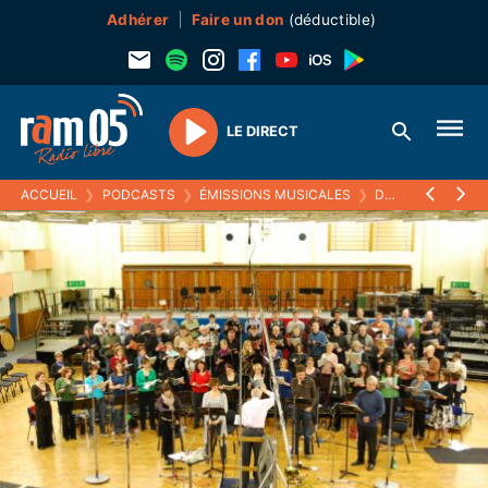
Adhérer
Faire un don
(déductible)
LE DIRECT
Play
ACCUEIL
❯
PODCASTS
❯
ÉMISSIONS MUSICALES
❯
DE LA MUSIQUE AVANT TOUTE CHOSE