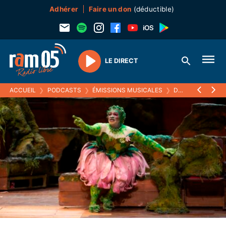
Adhérer
Faire un don
(déductible)
LE DIRECT
Play
ACCUEIL
❯
PODCASTS
❯
ÉMISSIONS MUSICALES
❯
DE LA MUSIQUE AVANT TOUTE CHOSE