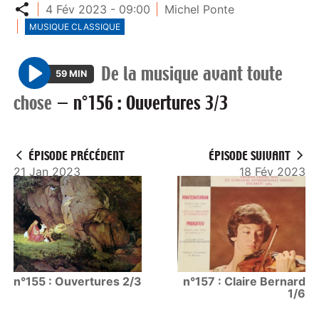
Partager
4 Fév 2023 - 09:00
Michel Ponte
MUSIQUE CLASSIQUE
De la musique avant toute
59 MIN
P
chose
—
n°156 : Ouvertures 3/3
l
a
y
ÉPISODE PRÉCÉDENT
ÉPISODE SUIVANT
21 Jan 2023
18 Fév 2023
n°155 : Ouvertures 2/3
n°157 : Claire Bernard
1/6