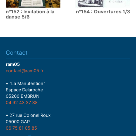
n°152 : Invitation à la
n°154 : Ouvertures 1/3
danse 5/6
Contact
ram05
contact@ram05.fr
• "La Manutention"
Espace Delaroche
05200 EMBRUN
04 92 43 37 38
• 27 rue Colonel Roux
05000 GAP
06 75 81 05 85