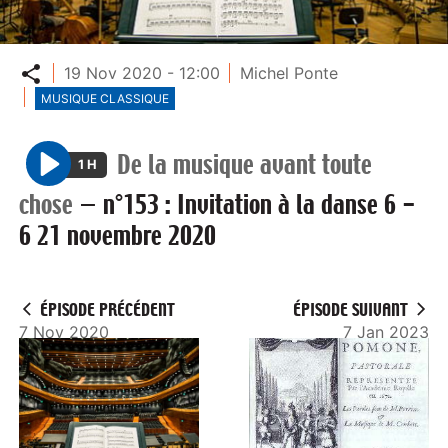
Partager
19 Nov 2020 - 12:00
Michel Ponte
MUSIQUE CLASSIQUE
De la musique avant toute
1 H
P
chose
—
n°153 : Invitation à la danse 6 -
l
6 21 novembre 2020
a
y
ÉPISODE PRÉCÉDENT
ÉPISODE SUIVANT
7 Nov 2020
7 Jan 2023