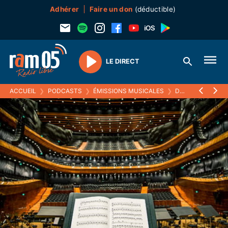
Adhérer
Faire un don
(déductible)
LE DIRECT
Play
ACCUEIL
❯
PODCASTS
❯
ÉMISSIONS MUSICALES
❯
DE LA MUSIQUE AVANT TOUTE CHOSE