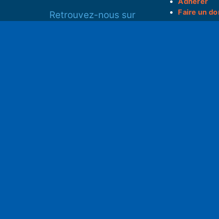
Adhérer
Faire un do
Retrouvez-nous sur
______________
Spotify
S
Instagram
x
• Compte-ren
Facebook
•
Intranet
ram
Youtube
L'application iOS
Partenariat
L'application Android
Notre politi
Nos conditi
Nous soutenir
Mentions l
Adhérer à notre radio associative
rs
RGPD & Droi
Faire un don (déductible)
Conceptio
no2pxl@gma