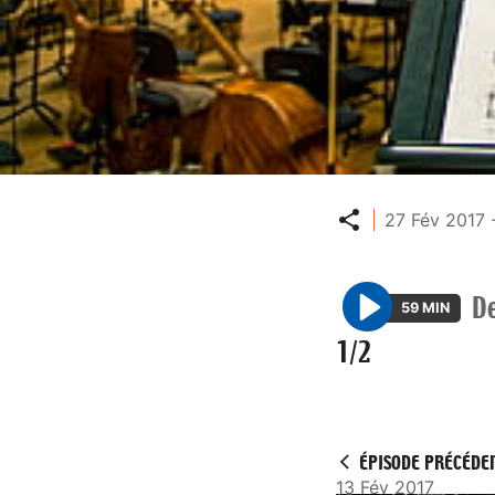
Partager
27 Fév 2017 
De
59 MIN
P
1/2
l
a
y
ÉPISODE PRÉCÉDE
13 Fév 2017