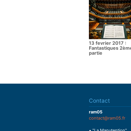
13 fevrier 2017 :
Fantastiques 2èm
partie
Contact
ram05
contact@ram05.fr
• "La Manutention"