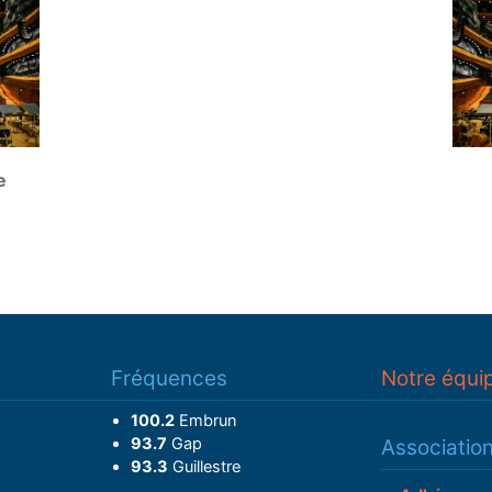
e
Fréquences
Notre équi
100.2
Embrun
93.7
Gap
Associatio
93.3
Guillestre