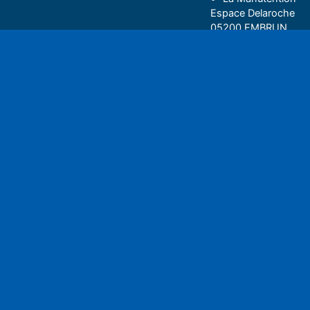
Espace Delaroche
05200 EMBRUN
04 92 43 37 38
Play
• 27 rue Colonel Rou
05000 GAP
06 75 81 05 85
Espace auditeu
Nous écrire