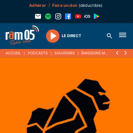
Adhérer
Faire un don
(déductible)
LE DIRECT
Play
ACCUEIL
❯
PODCASTS
❯
SOUVENIRS
❯
ÉMISSIONS MUSICALES (SOUVENIRS)