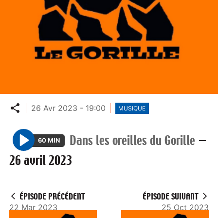
Partager
26 Avr 2023 - 19:00
MUSIQUE
Dans les oreilles du Gorille
—
60 MIN
P
26 avril 2023
l
a
y
ÉPISODE PRÉCÉDENT
ÉPISODE SUIVANT
22 Mar 2023
25 Oct 2023