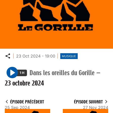
Partager
23 Oct 2024 - 19:00
MUSIQUE
Dans les oreilles du Gorille
—
1 H
P
23 octobre 2024
l
a
y
ÉPISODE PRÉCÉDENT
ÉPISODE SUIVANT
25 Sep 2024
27 Nov 2024