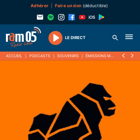
Adhérer
Faire un don
(déductible)
LE DIRECT
Play
ACCUEIL
❯
PODCASTS
❯
SOUVENIRS
❯
ÉMISSIONS MUSICALES (SOUVENIRS)