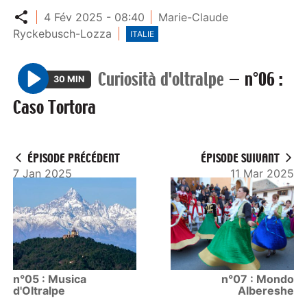
Partager
4 Fév 2025 - 08:40
Marie-Claude
Ryckebusch-Lozza
ITALIE
Curiosità d'oltralpe
—
n°06 :
30 MIN
P
Caso Tortora
l
a
y
ÉPISODE PRÉCÉDENT
ÉPISODE SUIVANT
7 Jan 2025
11 Mar 2025
n°05 : Musica
n°07 : Mondo
d'Oltralpe
Albereshe