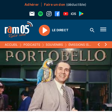
Adhérer
Faire un don
(déductible)
LE DIRECT
Play
ACCUEIL
❯
PODCASTS
❯
SOUVENIRS
❯
ÉMISSIONS (SOUVENIRS)
❯