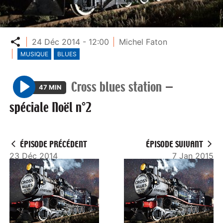
Partager
24 Déc 2014 - 12:00
Michel Faton
MUSIQUE
BLUES
Cross blues station
—
47 MIN
P
spéciale Noël n°2
l
a
y
ÉPISODE PRÉCÉDENT
ÉPISODE SUIVANT
23 Déc 2014
7 Jan 2015