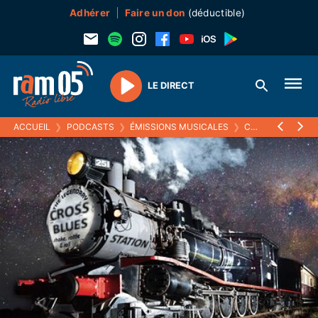
Adhérer
Faire un don
(déductible)
LE DIRECT
Play
ACCUEIL
❯
PODCASTS
❯
ÉMISSIONS MUSICALES
❯
CROSS BLUES STATION