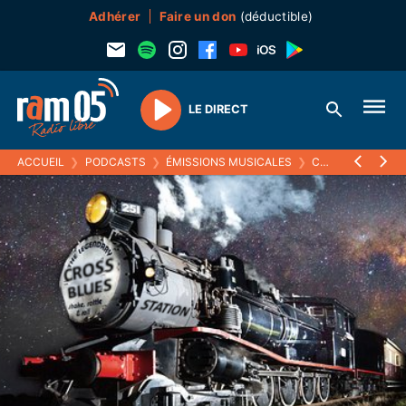
Adhérer
Faire un don
(déductible)
LE DIRECT
Play
ACCUEIL
❯
PODCASTS
❯
ÉMISSIONS MUSICALES
❯
CROSS BLUES STATION