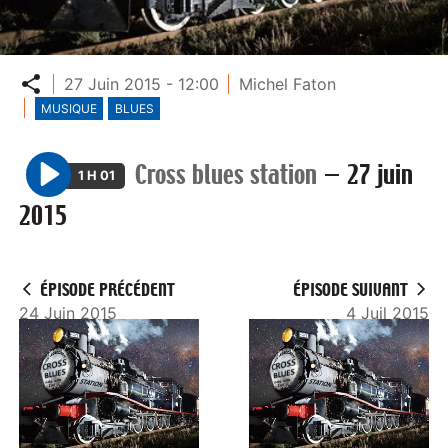
Partager
27 Juin 2015 - 12:00
Michel Faton
MUSIQUE
BLUES
Cross blues station
—
27 juin
1 H 01
P
2015
l
a
y
ÉPISODE PRÉCÉDENT
ÉPISODE SUIVANT
24 Juin 2015
4 Juil 2015