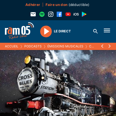
Adhérer
Faire un don
(déductible)
LE DIRECT
Play
ACCUEIL
❯
PODCASTS
❯
ÉMISSIONS MUSICALES
❯
CROSS BLUES STATION