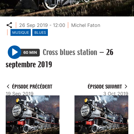
Partager
26 Sep 2019 - 12:00
Michel Faton
MUSIQUE
BLUES
Cross blues station
—
26
60 MIN
P
septembre 2019
l
a
y
ÉPISODE PRÉCÉDENT
ÉPISODE SUIVANT
19 Sep 2019
3 Oct 2019