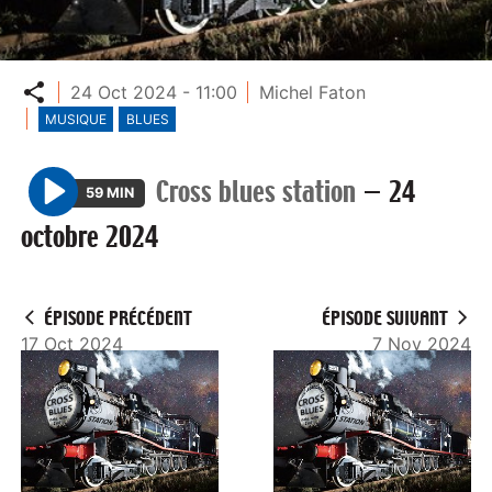
Partager
24 Oct 2024 - 11:00
Michel Faton
MUSIQUE
BLUES
Cross blues station
—
24
59 MIN
P
octobre 2024
l
a
y
ÉPISODE PRÉCÉDENT
ÉPISODE SUIVANT
17 Oct 2024
7 Nov 2024