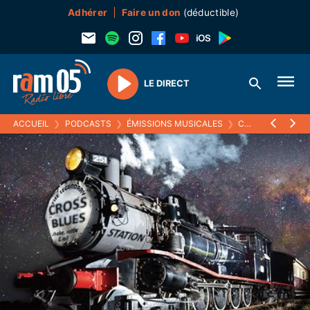
Adhérer
Faire un don
(déductible)
LE DIRECT
Play
ACCUEIL
❯
PODCASTS
❯
ÉMISSIONS MUSICALES
❯
CROSS BLUES STATION