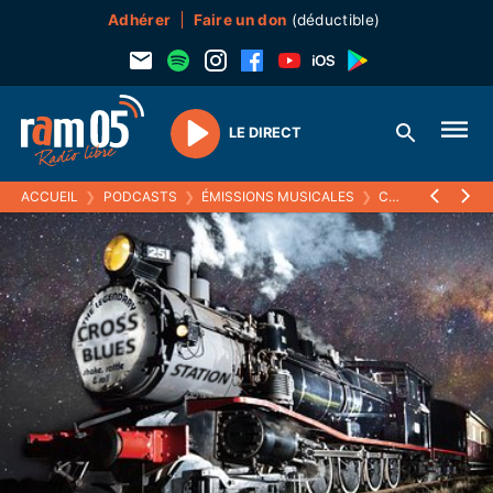
Adhérer
Faire un don
(déductible)
LE DIRECT
Play
ACCUEIL
❯
PODCASTS
❯
ÉMISSIONS MUSICALES
❯
CROSS BLUES STATION