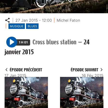
Partager
27 Jan 2015 - 12:00
Michel Faton
MUSIQUE
BLUES
Cross blues station
—
24
1 H 01
P
janvier 2015
l
a
y
ÉPISODE PRÉCÉDENT
ÉPISODE SUIVANT
17 Jan 2015
16 Fév 2015