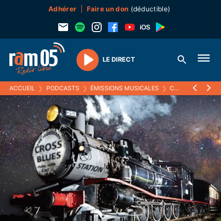
Adhérer
Faire un don
(déductible)
LE DIRECT
Play
ACCUEIL
❯
PODCASTS
❯
ÉMISSIONS MUSICALES
❯
CROSS BLUES STATION