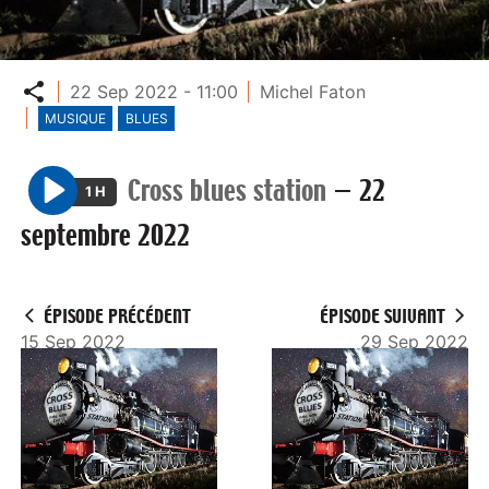
Partager
22 Sep 2022 - 11:00
Michel Faton
MUSIQUE
BLUES
Cross blues station
—
22
1 H
P
septembre 2022
l
a
y
ÉPISODE PRÉCÉDENT
ÉPISODE SUIVANT
15 Sep 2022
29 Sep 2022