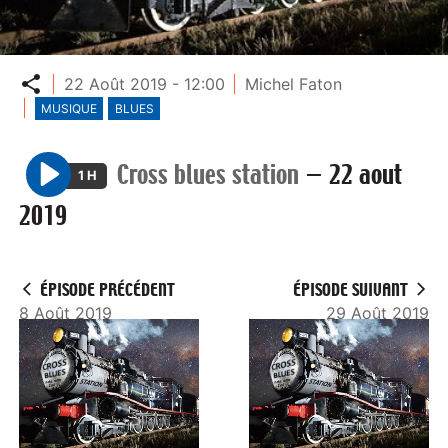
Partager
22 Août 2019 - 12:00
Michel Faton
MUSIQUE
BLUES
Cross blues station
—
22 aout
1 H
P
2019
l
a
y
ÉPISODE PRÉCÉDENT
ÉPISODE SUIVANT
8 Août 2019
29 Août 2019